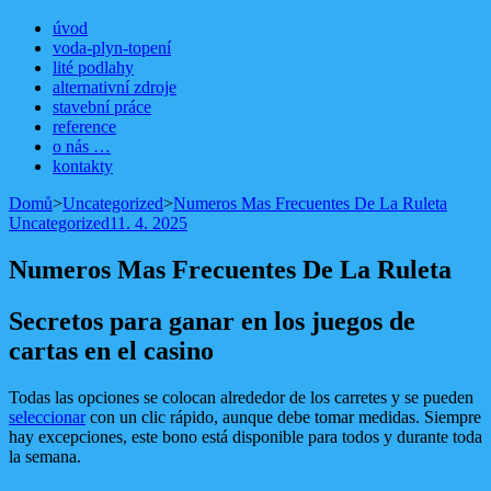
úvod
voda-plyn-topení
lité podlahy
alternativní zdroje
stavební práce
reference
o nás …
kontakty
Domů
>
Uncategorized
>
Numeros Mas Frecuentes De La Ruleta
Uncategorized
11. 4. 2025
Numeros Mas Frecuentes De La Ruleta
Secretos para ganar en los juegos de
cartas en el casino
Todas las opciones se colocan alrededor de los carretes y se pueden
seleccionar
con un clic rápido, aunque debe tomar medidas. Siempre
hay excepciones, este bono está disponible para todos y durante toda
la semana.