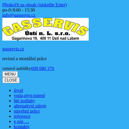
Přeskočit na obsah (stiskněte Enter)
po-čt 8:00 - 15:30
info@gasservis.cz
gasservis.cz
revizní a montážní práce
cenové nabídky
608 680 376
MENU
CLOSE
úvod
voda-plyn-topení
lité podlahy
alternativní zdroje
stavební práce
reference
o nás …
kontakty