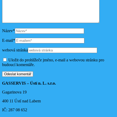
Název
*
E-mail
*
webová stránka
Uložit do prohlížeče jméno, e-mail a webovou stránku pro
budoucí komentáře.
GASSERVIS – Ústí n. L. s.r.o.
Gagarinova 19
400 11 Ústí nad Labem
IČ: 287 08 652