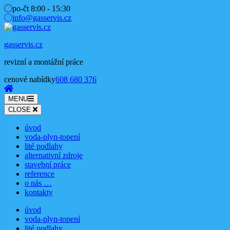
Přeskočit
po-čt 8:00 - 15:30
na
info@gasservis.cz
obsah
(stiskněte
gasservis.cz
Enter)
revizní a montážní práce
cenové nabídky
608 680 376
MENU
CLOSE
úvod
voda-plyn-topení
lité podlahy
alternativní zdroje
stavební práce
reference
o nás …
kontakty
úvod
voda-plyn-topení
lité podlahy