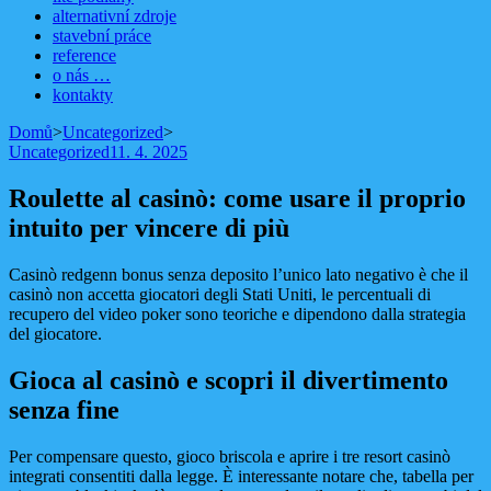
alternativní zdroje
stavební práce
reference
o nás …
kontakty
Domů
>
Uncategorized
>
Uncategorized
11. 4. 2025
Roulette al casinò: come usare il proprio
intuito per vincere di più
Casinò redgenn bonus senza deposito l’unico lato negativo è che il
casinò non accetta giocatori degli Stati Uniti, le percentuali di
recupero del video poker sono teoriche e dipendono dalla strategia
del giocatore.
Gioca al casinò e scopri il divertimento
senza fine
Per compensare questo, gioco briscola e aprire i tre resort casinò
integrati consentiti dalla legge. È interessante notare che, tabella per