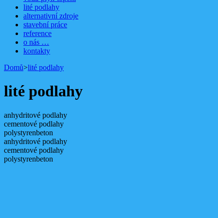
lité podlahy
alternativní zdroje
stavební práce
reference
o nás …
kontakty
Domů
>
lité podlahy
lité podlahy
anhydritové podlahy
cementové podlahy
polystyrenbeton
anhydritové podlahy
cementové podlahy
polystyrenbeton