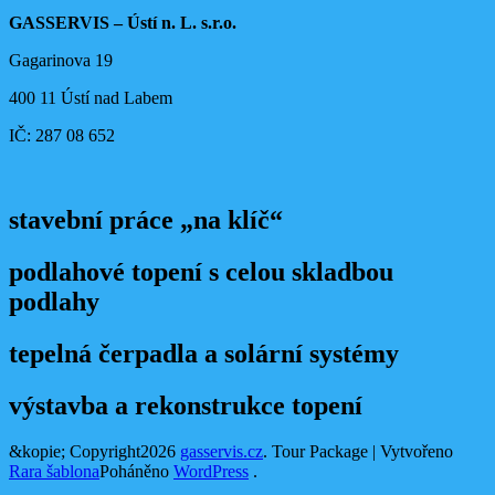
GASSERVIS – Ústí n. L. s.r.o.
Gagarinova 19
400 11 Ústí nad Labem
IČ: 287 08 652
stavební práce „na klíč“
podlahové topení s celou skladbou
podlahy
tepelná čerpadla a solární systémy
výstavba a rekonstrukce topení
&kopie; Copyright2026
gasservis.cz
.
Tour Package | Vytvořeno
Rara šablona
Poháněno
WordPress
.