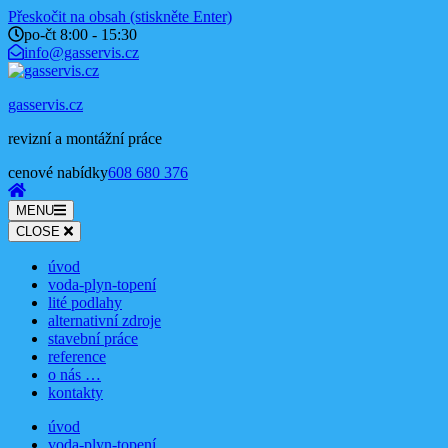
Přeskočit na obsah (stiskněte Enter)
po-čt 8:00 - 15:30
info@gasservis.cz
gasservis.cz
revizní a montážní práce
cenové nabídky
608 680 376
MENU
CLOSE
úvod
voda-plyn-topení
lité podlahy
alternativní zdroje
stavební práce
reference
o nás …
kontakty
úvod
voda-plyn-topení