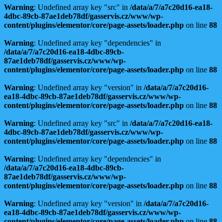
Warning
: Undefined array key "src" in
/data/a/7/a7c20d16-ea18-
4dbc-89cb-87ae1deb78df/gasservis.cz/www/wp-
content/plugins/elementor/core/page-assets/loader.php
on line
88
Warning
: Undefined array key "dependencies" in
/data/a/7/a7c20d16-ea18-4dbc-89cb-
87ae1deb78df/gasservis.cz/www/wp-
content/plugins/elementor/core/page-assets/loader.php
on line
88
Warning
: Undefined array key "version" in
/data/a/7/a7c20d16-
ea18-4dbc-89cb-87ae1deb78df/gasservis.cz/www/wp-
content/plugins/elementor/core/page-assets/loader.php
on line
88
Warning
: Undefined array key "src" in
/data/a/7/a7c20d16-ea18-
4dbc-89cb-87ae1deb78df/gasservis.cz/www/wp-
content/plugins/elementor/core/page-assets/loader.php
on line
88
Warning
: Undefined array key "dependencies" in
/data/a/7/a7c20d16-ea18-4dbc-89cb-
87ae1deb78df/gasservis.cz/www/wp-
content/plugins/elementor/core/page-assets/loader.php
on line
88
Warning
: Undefined array key "version" in
/data/a/7/a7c20d16-
ea18-4dbc-89cb-87ae1deb78df/gasservis.cz/www/wp-
content/plugins/elementor/core/page-assets/loader.php
on line
88