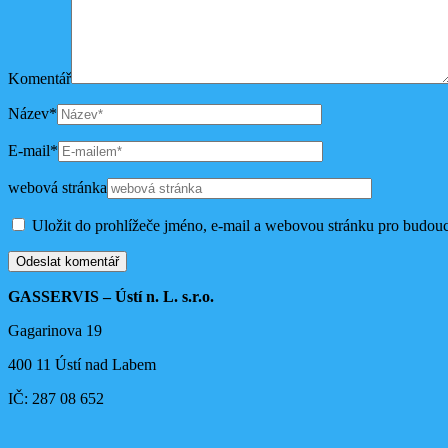
Komentář
Název
*
E-mail
*
webová stránka
Uložit do prohlížeče jméno, e-mail a webovou stránku pro budou
GASSERVIS – Ústí n. L. s.r.o.
Gagarinova 19
400 11 Ústí nad Labem
IČ: 287 08 652