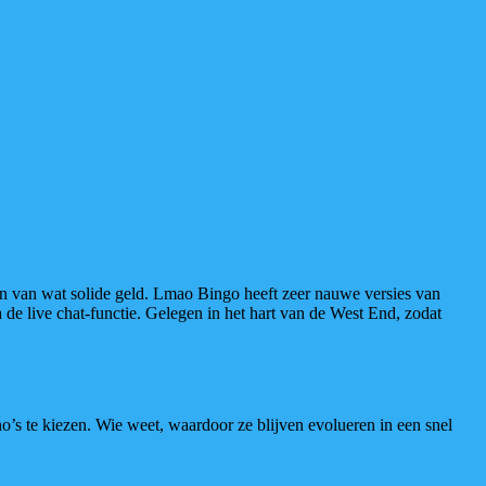
en van wat solide geld. Lmao Bingo heeft zeer nauwe versies van
a de live chat-functie. Gelegen in het hart van de West End, zodat
no’s te kiezen. Wie weet, waardoor ze blijven evolueren in een snel