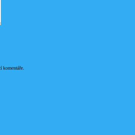
cí komentáře.