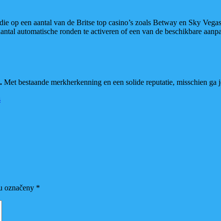
ie op een aantal van de Britse top casino’s zoals Betway en Sky Vegas
tal automatische ronden te activeren of een van de beschikbare aanpas
.
Met bestaande merkherkenning en een solide reputatie, misschien ga je
s
ou označeny
*