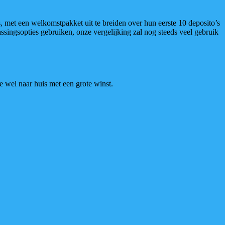
, met een welkomstpakket uit te breiden over hun eerste 10 deposito’s
singsopties gebruiken, onze vergelijking zal nog steeds veel gebruik
 wel naar huis met een grote winst.