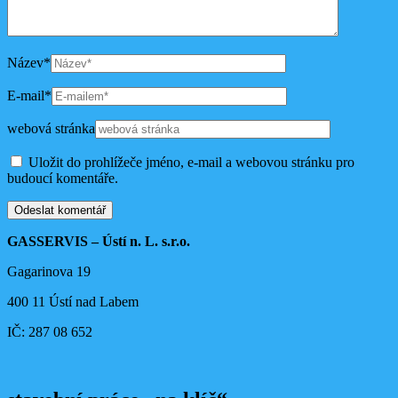
Název
*
E-mail
*
webová stránka
Uložit do prohlížeče jméno, e-mail a webovou stránku pro
budoucí komentáře.
GASSERVIS – Ústí n. L. s.r.o.
Gagarinova 19
400 11 Ústí nad Labem
IČ: 287 08 652