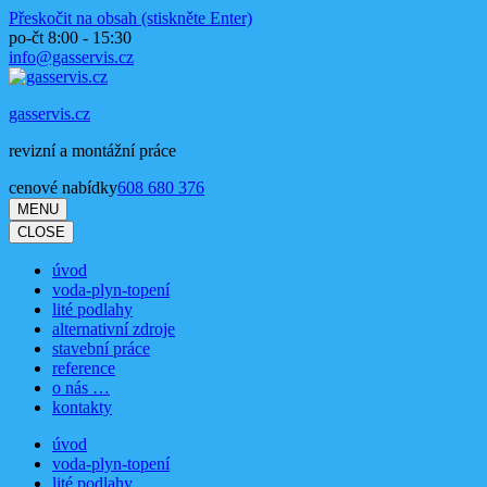
Přeskočit na obsah (stiskněte Enter)
po-čt 8:00 - 15:30
info@gasservis.cz
gasservis.cz
revizní a montážní práce
cenové nabídky
608 680 376
MENU
CLOSE
úvod
voda-plyn-topení
lité podlahy
alternativní zdroje
stavební práce
reference
o nás …
kontakty
úvod
voda-plyn-topení
lité podlahy