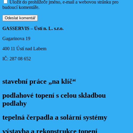
Uložit do prohlížeče jméno, e-mail a webovou stránku pro
budoucí komentáře.
GASSERVIS – Ústí n. L. s.r.o.
Gagarinova 19
400 11 Ústí nad Labem
IČ: 287 08 652
stavební práce „na klíč“
podlahové topení s celou skladbou
podlahy
tepelná čerpadla a solární systémy
výstavba a rekonstrukce topení