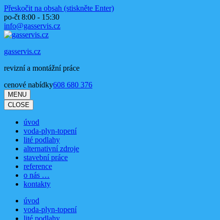
Přeskočit na obsah (stiskněte Enter)
po-čt 8:00 - 15:30
info@gasservis.cz
gasservis.cz
revizní a montážní práce
cenové nabídky
608 680 376
MENU
CLOSE
úvod
voda-plyn-topení
lité podlahy
alternativní zdroje
stavební práce
reference
o nás …
kontakty
úvod
voda-plyn-topení
lité podlahy