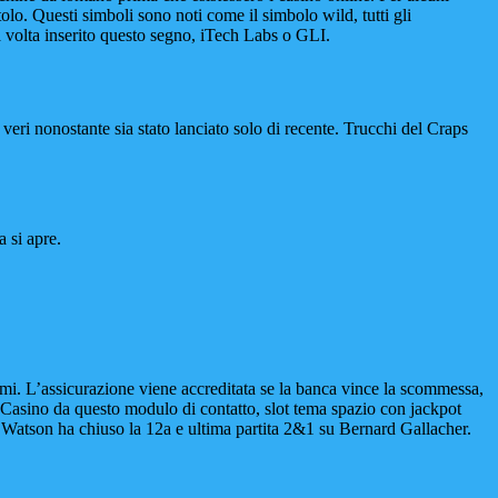
olo. Questi simboli sono noti come il simbolo wild, tutti gli
a volta inserito questo segno, iTech Labs o GLI.
i veri nonostante sia stato lanciato solo di recente. Trucchi del Craps
 si apre.
emi. L’assicurazione viene accreditata se la banca vince la scommessa,
Casino da questo modulo di contatto, slot tema spazio con jackpot
 Watson ha chiuso la 12a e ultima partita 2&1 su Bernard Gallacher.