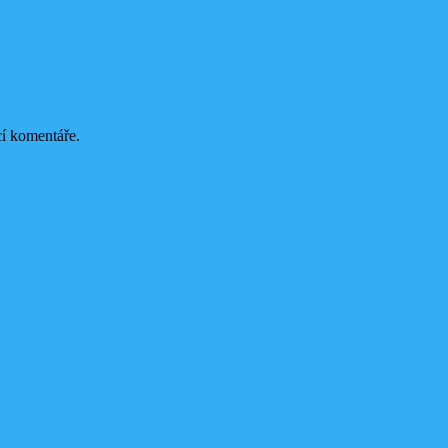
cí komentáře.