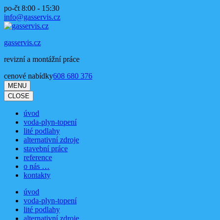
Přeskočit
po-čt 8:00 - 15:30
na
info@gasservis.cz
obsah
(stiskněte
gasservis.cz
Enter)
revizní a montážní práce
cenové nabídky
608 680 376
MENU
CLOSE
úvod
voda-plyn-topení
lité podlahy
alternativní zdroje
stavební práce
reference
o nás …
kontakty
úvod
voda-plyn-topení
lité podlahy
alternativní zdroje