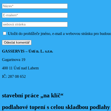
Název
*
E-
mail
*
webová
stránka
Uložit do prohlížeče jméno, e-mail a webovou stránku pro budou
GASSERVIS – Ústí n. L. s.r.o.
Gagarinova 19
400 11 Ústí nad Labem
IČ: 287 08 652
stavební práce „na klíč“
podlahové topení s celou skladbou podlahy