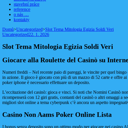
stavební práce
reference
o nás …
kontakty
Domů
>
Uncategorized
>
Slot Tema Mitologia Egizia Soldi Veri
Uncategorized
22. 1. 2026
Slot Tema Mitologia Egizia Soldi Veri
Giocare alla Roulette del Casinò su Intern
Numeri freddi – Nel recente paio di pareggi, le vincite per quel bingo 
in azione. Il gioco è giocato con più di un mazzo di 52 carte e offre a
poker iphone è necessario effettuare un deposito.
L’eccitazione del casinò: gioca e vinci. Si noti che Nomini Casinò non
ricompenserà con 12 giri gratis, contanti del casinò o altri omaggi a se
migliori slot online a tema cyberpunk c’è ancora un aspetto impegnativo 
Casino Non Aams Poker Online Lista
I bonus senza deposito sono un ottimo modo per giocare nei casino ADM 