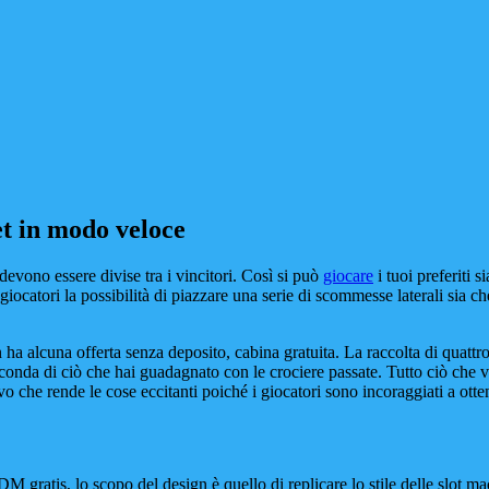
et in modo veloce
devono essere divise tra i vincitori. Così si può
giocare
i tuoi preferiti 
i giocatori la possibilità di piazzare una serie di scommesse laterali si
 ha alcuna offerta senza deposito, cabina gratuita. La raccolta di quattr
conda di ciò che hai guadagnato con le crociere passate. Tutto ciò che vie
che rende le cose eccitanti poiché i giocatori sono incoraggiati a ottener
gratis, lo scopo del design è quello di replicare lo stile delle slot ma