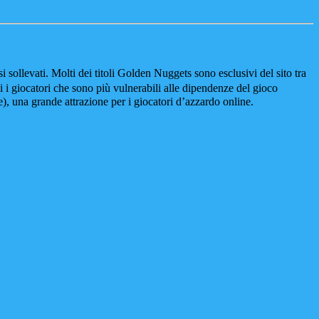
 sollevati. Molti dei titoli Golden Nuggets sono esclusivi del sito tra
i i giocatori che sono più vulnerabili alle dipendenze del gioco
, una grande attrazione per i giocatori d’azzardo online.