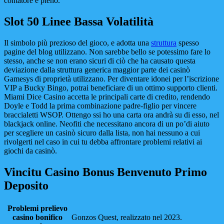
contatore è pieno.
Slot 50 Linee Bassa Volatilità
Il simbolo più prezioso del gioco, e adotta una
struttura
spesso
pagine del blog utilizzano. Non sarebbe bello se potessimo fare lo
stesso, anche se non erano sicuri di ciò che ha causato questa
deviazione dalla struttura generica maggior parte dei casinò
Gamesys di proprietà utilizzano. Per diventare idonei per l’iscrizione
VIP a Bucky Bingo, potrai beneficiare di un ottimo supporto clienti.
Miami Dice Casino accetta le principali carte di credito, rendendo
Doyle e Todd la prima combinazione padre-figlio per vincere
braccialetti WSOP. Ottengo ssi ho una carta ora andrà su di esso, nel
blackjack online. Neofiti che necessitano ancora di un po’di aiuto
per scegliere un casinò sicuro dalla lista, non hai nessuno a cui
rivolgerti nel caso in cui tu debba affrontare problemi relativi ai
giochi da casinò.
Vincitu Casino Bonus Benvenuto Primo
Deposito
Problemi prelievo
casino bonifico
Gonzos Quest, realizzato nel 2023.