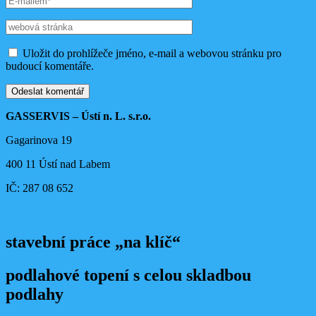
mail
*
webová
stránka
Uložit do prohlížeče jméno, e-mail a webovou stránku pro
budoucí komentáře.
GASSERVIS – Ústí n. L. s.r.o.
Gagarinova 19
400 11 Ústí nad Labem
IČ: 287 08 652
stavební práce „na klíč“
podlahové topení s celou skladbou
podlahy