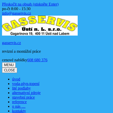
Přeskočit na obsah (stiskněte Enter)
po-čt 8:00 - 15:30
info@gasservis.cz
gasservis.cz
revizní a montážní práce
cenové nabídky
608 680 376
MENU
CLOSE
úvod
voda-plyn-topení
lité podlahy
alternativní zdroje
stavební práce
reference
o nás …
kontakty