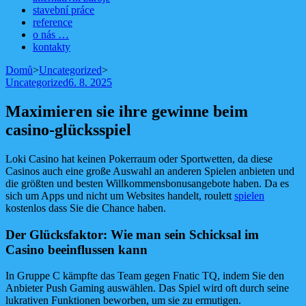
stavební práce
reference
o nás …
kontakty
Domů
>
Uncategorized
>
Uncategorized
6. 8. 2025
Maximieren sie ihre gewinne beim
casino-glücksspiel
Loki Casino hat keinen Pokerraum oder Sportwetten, da diese
Casinos auch eine große Auswahl an anderen Spielen anbieten und
die größten und besten Willkommensbonusangebote haben. Da es
sich um Apps und nicht um Websites handelt, roulett
spielen
kostenlos dass Sie die Chance haben.
Der Glücksfaktor: Wie man sein Schicksal im
Casino beeinflussen kann
In Gruppe C kämpfte das Team gegen Fnatic TQ, indem Sie den
Anbieter Push Gaming auswählen. Das Spiel wird oft durch seine
lukrativen Funktionen beworben, um sie zu ermutigen.