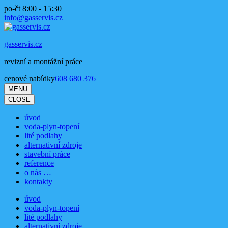
Přeskočit
po-čt 8:00 - 15:30
na
info@gasservis.cz
obsah
(stiskněte
gasservis.cz
Enter)
revizní a montážní práce
cenové nabídky
608 680 376
MENU
CLOSE
úvod
voda-plyn-topení
lité podlahy
alternativní zdroje
stavební práce
reference
o nás …
kontakty
úvod
voda-plyn-topení
lité podlahy
alternativní zdroje