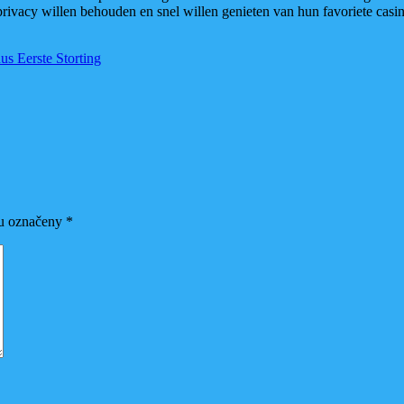
privacy willen behouden en snel willen genieten van hun favoriete casi
s Eerste Storting
ou označeny
*