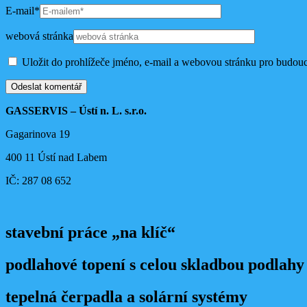
E-mail
*
webová stránka
Uložit do prohlížeče jméno, e-mail a webovou stránku pro budou
GASSERVIS – Ústí n. L. s.r.o.
Gagarinova 19
400 11 Ústí nad Labem
IČ: 287 08 652
stavební práce „na klíč“
podlahové topení s celou skladbou podlahy
tepelná čerpadla a solární systémy