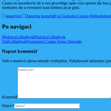
Casino in moordrecht dit is een geweldige optie voor spelers die hun 
methoden die u eventueel kunt hebben als je gokt.
gasservisc
Zanechat komentář
on Gonzabet Casino Welkomstbonu
Po navigaci
Předchozí příspěvek
Předchozí příspěvek
Další příspěvek
Promozioni Casino Senza Deposito
Napsat komentář
Vaše e-mailová adresa nebude zveřejněna.
Vyžadované informace js
Komentář
Název
*