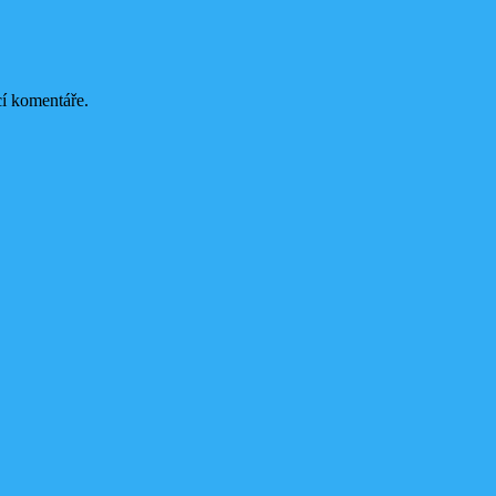
cí komentáře.