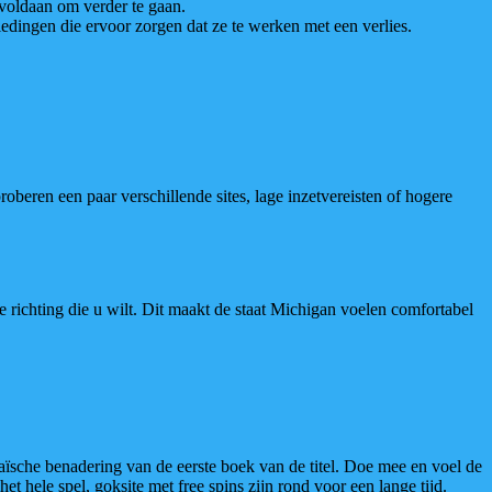
voldaan om verder te gaan.
iedingen die ervoor zorgen dat ze te werken met een verlies.
roberen een paar verschillende sites, lage inzetvereisten of hogere
 richting die u wilt. Dit maakt de staat Michigan voelen comfortabel
che benadering van de eerste boek van de titel. Doe mee en voel de
t hele spel, goksite met free spins zijn rond voor een lange tijd.