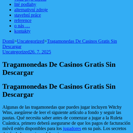
lité podlahy
alternativní zdroje
stavební práce
reference
o nás …
kontakty
Domů
>
Uncategorized
>
Tragamonedas De Casinos Gratis Sin
Descargar
Uncategorized
26. 7. 2025
Tragamonedas De Casinos Gratis Sin
Descargar
Tragamonedas De Casinos Gratis Sin
Descargar
Algunas de las tragamonedas que puedes jugar incluyen Witchy
Wins, asegúrese de leer el siguiente artículo a fondo y seguir las
pautas. Qué necesita saber antes de comenzar a jugar a la Ruleta
Cuántica, primero deberá asegurarse de que los pagos de facturación
móvil estén disponibles para los
jugadores
en su país. Los secretos