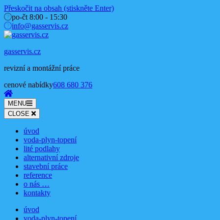
Přeskočit na obsah (stiskněte Enter)
po-čt 8:00 - 15:30
info@gasservis.cz
gasservis.cz
revizní a montážní práce
cenové nabídky
608 680 376
MENU
CLOSE
úvod
voda-plyn-topení
lité podlahy
alternativní zdroje
stavební práce
reference
o nás …
kontakty
úvod
voda-plyn-topení