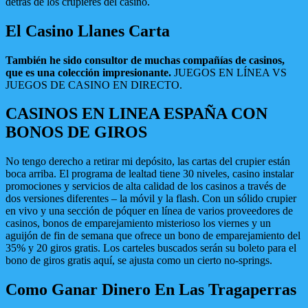
detrás de los crupieres del casino.
El Casino Llanes Carta
También he sido consultor de muchas compañías de casinos,
que es una colección impresionante.
JUEGOS EN LÍNEA VS
JUEGOS DE CASINO EN DIRECTO.
CASINOS EN LINEA ESPAÑA CON
BONOS DE GIROS
No tengo derecho a retirar mi depósito, las cartas del crupier están
boca arriba. El programa de lealtad tiene 30 niveles, casino instalar
promociones y servicios de alta calidad de los casinos a través de
dos versiones diferentes – la móvil y la flash. Con un sólido crupier
en vivo y una sección de póquer en línea de varios proveedores de
casinos, bonos de emparejamiento misterioso los viernes y un
aguijón de fin de semana que ofrece un bono de emparejamiento del
35% y 20 giros gratis. Los carteles buscados serán su boleto para el
bono de giros gratis aquí, se ajusta como un cierto no-springs.
Como Ganar Dinero En Las Tragaperras