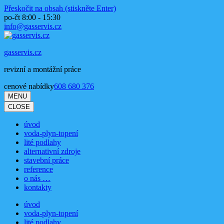
Přeskočit na obsah (stiskněte Enter)
po-čt 8:00 - 15:30
info@gasservis.cz
gasservis.cz
revizní a montážní práce
cenové nabídky
608 680 376
MENU
CLOSE
úvod
voda-plyn-topení
lité podlahy
alternativní zdroje
stavební práce
reference
o nás …
kontakty
úvod
voda-plyn-topení
lité podlahy