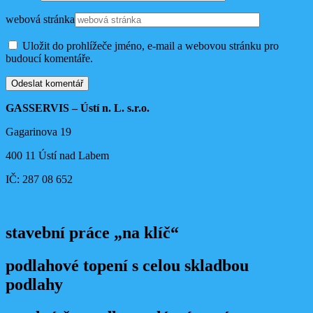
webová stránka
Uložit do prohlížeče jméno, e-mail a webovou stránku pro
budoucí komentáře.
GASSERVIS – Ústí n. L. s.r.o.
Gagarinova 19
400 11 Ústí nad Labem
IČ: 287 08 652
stavební práce „na klíč“
podlahové topení s celou skladbou
podlahy